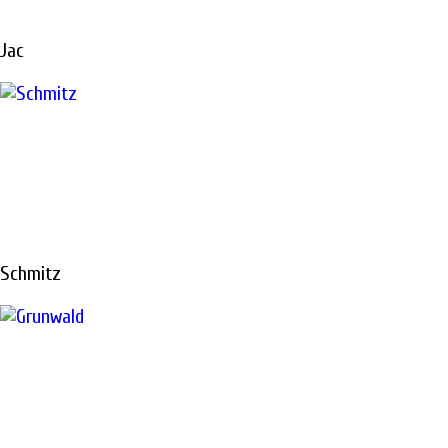
Jac
Ремонтируем все виды техники «под ключ»
РЕМОНТ
ТОПЛИВНОЙ
Schmitz
АППАРАТУРЫ
В САНКТ-