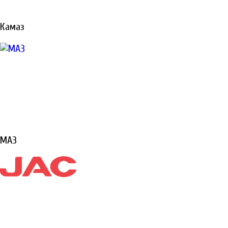
Ремонтируем все виды
техники «под ключ»
Камаз
Не откладывайте
ремонт, техника
должна работать и
приносить вам
доход
ПОДРОБНЕЕ
МАЗ