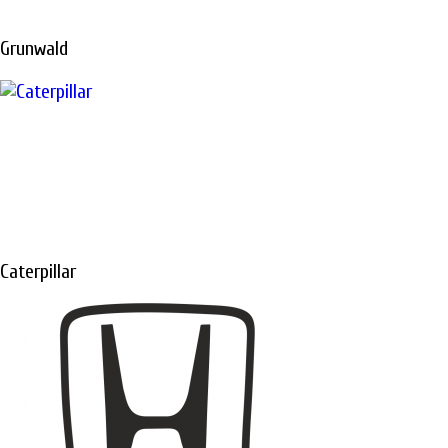
ПЕТЕРБУРГЕ
Grunwald
Диагностика, ТО
и
ремонт
спецтехники в
Санкт-Петербурге
Caterpillar
Не откладывайте
ремонт, техника
должна работать и
приносить вам
доход
ПОДРОБНЕЕ