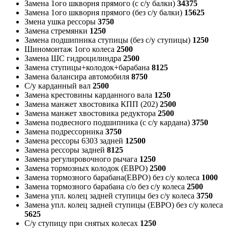
Замена 1ого шкворня прямого (с с/у балки)
34375
Замена 1ого шкворня прямого (без с/у балки)
15625
Змена ушка рессоры
3750
Замена стремянки
1250
Замена подшипника ступицы (без с/у ступицы)
1250
Шиномонтаж 1ого колеса
2500
Замена ШС гидроцилиндра
2500
Замена ступицы+колодок+барабана
8125
Замена балансира автомобиля
8750
С/у карданный вал
2500
Замена крестовины карданного вала
1250
Замена манжет хвостовика КПП (202)
2500
Замена манжет хвостовика редуктора
2500
Замена подвесного подшипника (с с/у кардана)
3750
Замена подрессорника
3750
Замена рессоры 6303 задней
12500
Замена рессоры задней
8125
Замена регулировочного рычага
1250
Замена тормозных колодок (ЕВРО)
2500
Замена тормозного барабана(ЕВРО) без с/у колеса
1000
Замена тормозного барабана с/о без с/у колеса
2500
Замена упл. колец задней ступицы без с/у колеса
3750
Замена упл. колец задней ступицы (ЕВРО) без с/у колеса
5625
С/у ступицу при снятых колесах
1250