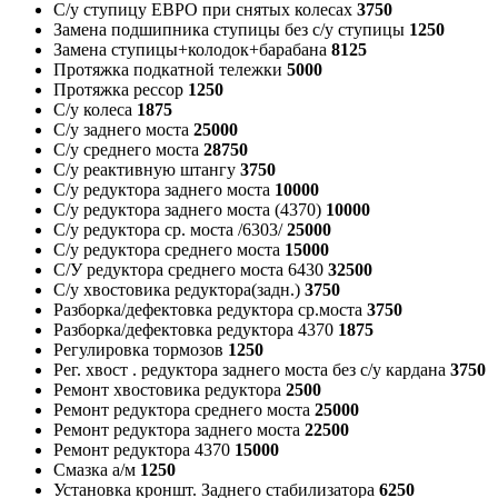
С/у ступицу ЕВРО при снятых колесах
3750
Замена подшипника ступицы без с/у ступицы
1250
Замена ступицы+колодок+барабана
8125
Протяжка подкатной тележки
5000
Протяжка рессор
1250
С/у колеса
1875
С/у заднего моста
25000
С/у среднего моста
28750
С/у реактивную штангу
3750
С/у редуктора заднего моста
10000
С/у редуктора заднего моста (4370)
10000
С/у редуктора ср. моста /6303/
25000
С/у редуктора среднего моста
15000
С/У редуктора среднего моста 6430
32500
С/у хвостовика редуктора(задн.)
3750
Разборка/дефектовка редуктора ср.моста
3750
Разборка/дефектовка редуктора 4370
1875
Регулировка тормозов
1250
Рег. хвост . редуктора заднего моста без с/у кардана
3750
Ремонт хвостовика редуктора
2500
Ремонт редуктора среднего моста
25000
Ремонт редуктора заднего моста
22500
Ремонт редуктора 4370
15000
Смазка а/м
1250
Установка кроншт. Заднего стабилизатора
6250