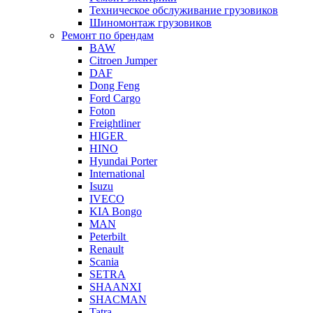
Техническое обслуживание грузовиков
Шиномонтаж грузовиков
Ремонт по брендам
BAW
Citroen Jumper
DAF
Dong Feng
Ford Cargo
Foton
Freightliner
HIGER
HINO
Hyundai Porter
International
Isuzu
IVECO
KIA Bongo
MAN
Peterbilt
Renault
Scania
SETRA
SHAANXI
SHACMAN
Tatra