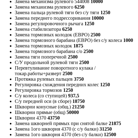
Замена механизма рулевого 544008
10000
Замена механизма рулевого
6250
Замена пальца рулевой тяги без с/у тяги
1250
Замена переднего подрессоривания
10000
Замена регулировочного рычага
1250
Замена стабилизатора
6250
Замена тормозных колодок (ЕВРО)
2500
Замена тормозного барабана (ЕВРО) без с/у колеса
1000
Замена тормозных колодок
1875
Замена тормозного барабана с/о
2500
Замена тяги поперечной
2500
С/У продольной рулевой тяги
2500
Перевтуливание поворотного кулака /
токар.работы+разверт
2500
Протяжка рулевых пальцев
3750
Регулировка схождения передних колес
1250
Регулировка тормозов
1250
С/у колеса (со ступицей)
937,5
С/у передней оси (в сборе)
18750
Шкворни конусные (общ.)
21250
Шкворни прямые (общ)
50000
Шкворни 4370
43750
Замена шкворней прямых при снятой балке
21875
Замена 1ого шкворня 4370 (с с/у балки)
31250
Замена 1ого шкворня 4370 (без с/у балки)
12500