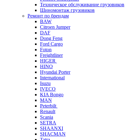
Техническое обслуживание грузовиков
Шиномонтаж грузовиков
Ремонт по брендам
BAW
Citroen Jumper
DAF
Dong Feng
Ford Cargo
Foton
Freightliner
HIGER
HINO
Hyundai Porter
International
Isuzu
IVECO
KIA Bongo
MAN
Peterbilt
Renault
Scania
SETRA
SHAANXI
SHACMAN
Tatra