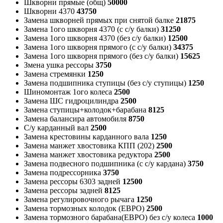
Шкворни прямые (общ)
50000
Шкворни 4370
43750
Замена шкворней прямых при снятой балке
21875
Замена 1ого шкворня 4370 (с с/у балки)
31250
Замена 1ого шкворня 4370 (без с/у балки)
12500
Замена 1ого шкворня прямого (с с/у балки)
34375
Замена 1ого шкворня прямого (без с/у балки)
15625
Змена ушка рессоры
3750
Замена стремянки
1250
Замена подшипника ступицы (без с/у ступицы)
1250
Шиномонтаж 1ого колеса
2500
Замена ШС гидроцилиндра
2500
Замена ступицы+колодок+барабана
8125
Замена балансира автомобиля
8750
С/у карданный вал
2500
Замена крестовины карданного вала
1250
Замена манжет хвостовика КПП (202)
2500
Замена манжет хвостовика редуктора
2500
Замена подвесного подшипника (с с/у кардана)
3750
Замена подрессорника
3750
Замена рессоры 6303 задней
12500
Замена рессоры задней
8125
Замена регулировочного рычага
1250
Замена тормозных колодок (ЕВРО)
2500
Замена тормозного барабана(ЕВРО) без с/у колеса
1000