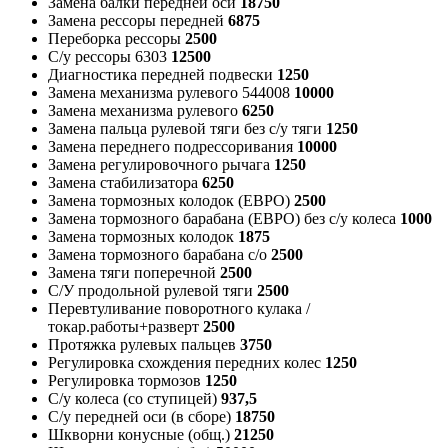
Замена балки передней оси
18750
Замена рессоры передней
6875
Переборка рессоры
2500
С/у рессоры 6303
12500
Диагностика передней подвески
1250
Замена механизма рулевого 544008
10000
Замена механизма рулевого
6250
Замена пальца рулевой тяги без с/у тяги
1250
Замена переднего подрессоривания
10000
Замена регулировочного рычага
1250
Замена стабилизатора
6250
Замена тормозных колодок (ЕВРО)
2500
Замена тормозного барабана (ЕВРО) без с/у колеса
1000
Замена тормозных колодок
1875
Замена тормозного барабана с/о
2500
Замена тяги поперечной
2500
С/У продольной рулевой тяги
2500
Перевтуливание поворотного кулака /
токар.работы+разверт
2500
Протяжка рулевых пальцев
3750
Регулировка схождения передних колес
1250
Регулировка тормозов
1250
С/у колеса (со ступицей)
937,5
С/у передней оси (в сборе)
18750
Шкворни конусные (общ.)
21250