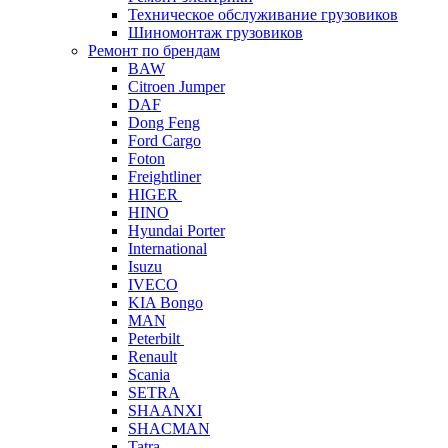
Техническое обслуживание грузовиков
Шиномонтаж грузовиков
Ремонт по брендам
BAW
Citroen Jumper
DAF
Dong Feng
Ford Cargo
Foton
Freightliner
HIGER
HINO
Hyundai Porter
International
Isuzu
IVECO
KIA Bongo
MAN
Peterbilt
Renault
Scania
SETRA
SHAANXI
SHACMAN
Tatra