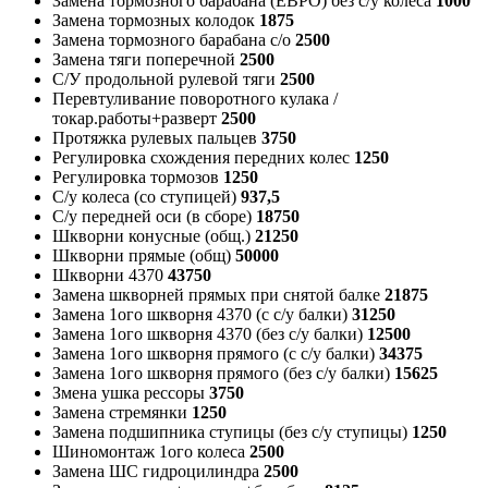
Замена тормозного барабана (ЕВРО) без с/у колеса
1000
Замена тормозных колодок
1875
Замена тормозного барабана с/о
2500
Замена тяги поперечной
2500
С/У продольной рулевой тяги
2500
Перевтуливание поворотного кулака /
токар.работы+разверт
2500
Протяжка рулевых пальцев
3750
Регулировка схождения передних колес
1250
Регулировка тормозов
1250
С/у колеса (со ступицей)
937,5
С/у передней оси (в сборе)
18750
Шкворни конусные (общ.)
21250
Шкворни прямые (общ)
50000
Шкворни 4370
43750
Замена шкворней прямых при снятой балке
21875
Замена 1ого шкворня 4370 (с с/у балки)
31250
Замена 1ого шкворня 4370 (без с/у балки)
12500
Замена 1ого шкворня прямого (с с/у балки)
34375
Замена 1ого шкворня прямого (без с/у балки)
15625
Змена ушка рессоры
3750
Замена стремянки
1250
Замена подшипника ступицы (без с/у ступицы)
1250
Шиномонтаж 1ого колеса
2500
Замена ШС гидроцилиндра
2500