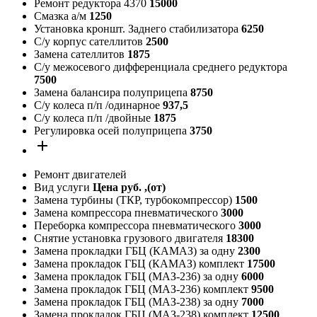
Ремонт редуктора 4370
15000
Смазка а/м
1250
Установка кроншт. Заднего стабилизатора
6250
С/у корпус сателлитов
2500
Замена сателлитов
1875
С/у межосевого дифференциала среднего редуктора
7500
Замена балансира полуприцепа
8750
С/у колеса п/п /одинарное
937,5
С/у колеса п/п /двойные
1875
Регулировка осей полуприцепа
3750
add
Ремонт двигателей
Вид услуги
Цена руб. ,(от)
Замена турбины (ТКР, турбокомпрессор)
1500
Замена компрессора пневматического
3000
Переборка компрессора пневматического
3000
Снятие установка грузового двигателя
18300
Замена прокладки ГБЦ (КАМАЗ) за одну
2300
Замена прокладок ГБЦ (КАМАЗ) комплект
17500
Замена прокладок ГБЦ (МАЗ-236) за одну
6000
Замена прокладок ГБЦ (МАЗ-236) комплект
9500
Замена прокладок ГБЦ (МАЗ-238) за одну
7000
Замена прокладок ГБЦ (МАЗ-238) комплект
12500