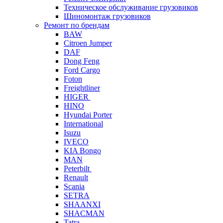
Техническое обслуживание грузовиков
Шиномонтаж грузовиков
Ремонт по брендам
BAW
Citroen Jumper
DAF
Dong Feng
Ford Cargo
Foton
Freightliner
HIGER
HINO
Hyundai Porter
International
Isuzu
IVECO
KIA Bongo
MAN
Peterbilt
Renault
Scania
SETRA
SHAANXI
SHACMAN
Tatra