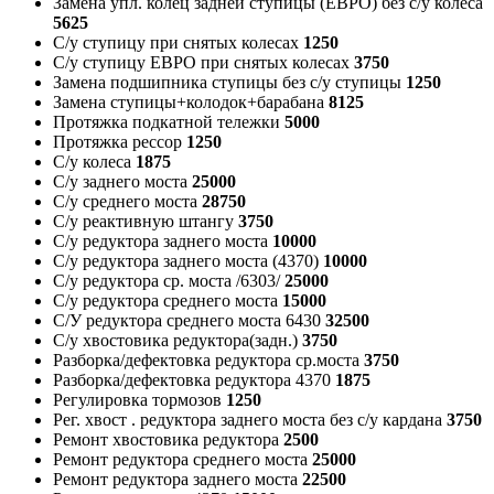
Замена упл. колец задней ступицы (ЕВРО) без с/у колеса
5625
С/у ступицу при снятых колесах
1250
С/у ступицу ЕВРО при снятых колесах
3750
Замена подшипника ступицы без с/у ступицы
1250
Замена ступицы+колодок+барабана
8125
Протяжка подкатной тележки
5000
Протяжка рессор
1250
С/у колеса
1875
С/у заднего моста
25000
С/у среднего моста
28750
С/у реактивную штангу
3750
С/у редуктора заднего моста
10000
С/у редуктора заднего моста (4370)
10000
С/у редуктора ср. моста /6303/
25000
С/у редуктора среднего моста
15000
С/У редуктора среднего моста 6430
32500
С/у хвостовика редуктора(задн.)
3750
Разборка/дефектовка редуктора ср.моста
3750
Разборка/дефектовка редуктора 4370
1875
Регулировка тормозов
1250
Рег. хвост . редуктора заднего моста без с/у кардана
3750
Ремонт хвостовика редуктора
2500
Ремонт редуктора среднего моста
25000
Ремонт редуктора заднего моста
22500