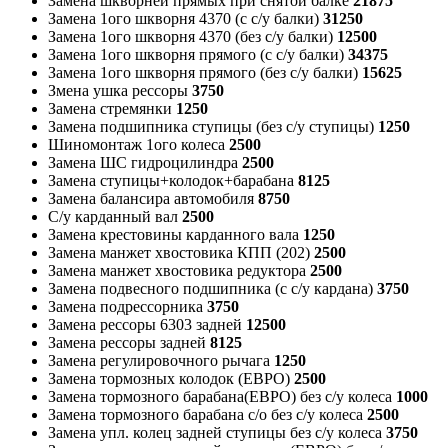
Замена шкворней прямых при снятой балке
21875
Замена 1ого шкворня 4370 (с с/у балки)
31250
Замена 1ого шкворня 4370 (без с/у балки)
12500
Замена 1ого шкворня прямого (с с/у балки)
34375
Замена 1ого шкворня прямого (без с/у балки)
15625
Змена ушка рессоры
3750
Замена стремянки
1250
Замена подшипника ступицы (без с/у ступицы)
1250
Шиномонтаж 1ого колеса
2500
Замена ШС гидроцилиндра
2500
Замена ступицы+колодок+барабана
8125
Замена балансира автомобиля
8750
С/у карданный вал
2500
Замена крестовины карданного вала
1250
Замена манжет хвостовика КПП (202)
2500
Замена манжет хвостовика редуктора
2500
Замена подвесного подшипника (с с/у кардана)
3750
Замена подрессорника
3750
Замена рессоры 6303 задней
12500
Замена рессоры задней
8125
Замена регулировочного рычага
1250
Замена тормозных колодок (ЕВРО)
2500
Замена тормозного барабана(ЕВРО) без с/у колеса
1000
Замена тормозного барабана с/о без с/у колеса
2500
Замена упл. колец задней ступицы без с/у колеса
3750