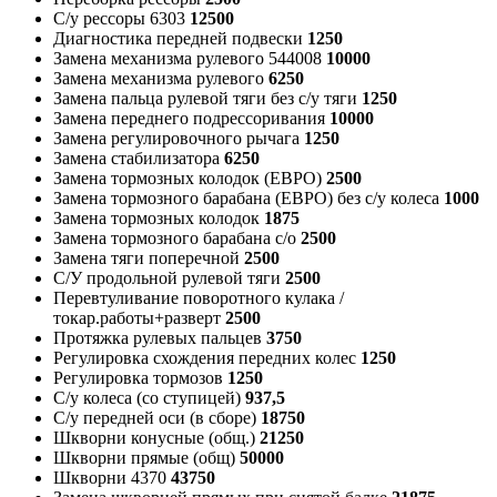
С/у рессоры 6303
12500
Диагностика передней подвески
1250
Замена механизма рулевого 544008
10000
Замена механизма рулевого
6250
Замена пальца рулевой тяги без с/у тяги
1250
Замена переднего подрессоривания
10000
Замена регулировочного рычага
1250
Замена стабилизатора
6250
Замена тормозных колодок (ЕВРО)
2500
Замена тормозного барабана (ЕВРО) без с/у колеса
1000
Замена тормозных колодок
1875
Замена тормозного барабана с/о
2500
Замена тяги поперечной
2500
С/У продольной рулевой тяги
2500
Перевтуливание поворотного кулака /
токар.работы+разверт
2500
Протяжка рулевых пальцев
3750
Регулировка схождения передних колес
1250
Регулировка тормозов
1250
С/у колеса (со ступицей)
937,5
С/у передней оси (в сборе)
18750
Шкворни конусные (общ.)
21250
Шкворни прямые (общ)
50000
Шкворни 4370
43750